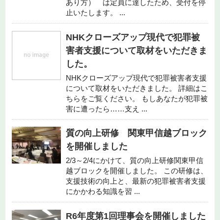
あり方） は定員に達したため、受付を停
止いたします。 ...
NHKクローズアップ現代で犯罪被
害者支援について取材をいただきま
した。
NHKクローズアップ現代で犯罪被害者支援
について取材をいただきました。 詳細はこ
ちらをご覧ください。 もしあなたが犯罪被
害に遭ったら……支え ...
質の向上研修 関東甲信越ブロック
を開催しました
2/3～2/4にかけて、質の向上研修関東甲信
越ブロックを開催しました。 この研修は、
支援技術の向上と、最新の犯罪被害者支援
にかかわる知識を習 ...
R6年度第1回理事会を開催しました