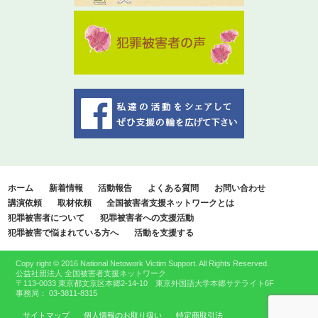
ホーム
新着情報
活動報告
よくある質問
お問い合わせ
講演依頼
取材依頼
全国被害者支援ネットワークとは
犯罪被害者について
犯罪被害者への支援活動
犯罪被害で悩まれている方へ
活動を支援する
Copy right © 2016 National Netowork Victim Support. All Rights Reserved.
公益社団法人 全国被害者支援ネットワーク
〒113-0033 東京都文京区本郷2-14-10 東京外国語大学本郷サテライト6F
事務局： 03-3811-8315
サイトマップ
個人情報のお取り扱い
特定商取引法