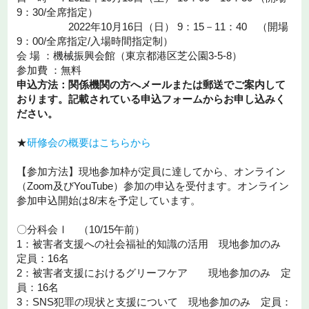
9：30/全席指定）
2022年10月16日（日） 9：15－11：40 （開場
9：00/全席指定/入場時間指定制）
会 場 ：機械振興会館（東京都港区芝公園3-5-8）
参加費 ：無料
申込方法：関係機関の方へメールまたは郵送でご案内して
おります。記載されている申込フォームからお申し込みく
ださい。
★
研修会の概要はこちらから
【参加方法】現地参加枠が定員に達してから、オンライン
（Zoom及びYouTube）参加の申込を受付ます。オンライン
参加申込開始は8/末を予定しています。
〇分科会Ⅰ （10/15午前）
1：被害者支援への社会福祉的知識の活用 現地参加のみ
定員：16名
2：被害者支援におけるグリーフケア 現地参加のみ 定
員：16名
3：SNS犯罪の現状と支援について 現地参加のみ 定員：