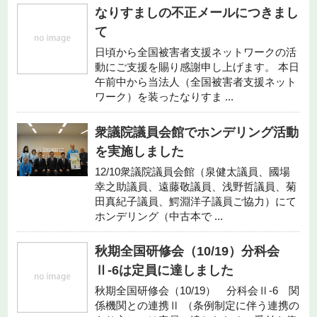
なりすましの不正メールにつきまし
て
日頃から全国被害者支援ネットワークの活
動にご支援を賜り感謝申し上げます。 本日
午前中から当法人（全国被害者支援ネット
ワーク）を装ったなりすま ...
衆議院議員会館でホンデリング活動
を実施しました
12/10衆議院議員会館（泉健太議員、國場
幸之助議員、遠藤敬議員、浅野哲議員、菊
田真紀子議員、鰐淵洋子議員ご協力）にて
ホンデリング（中古本で ...
秋期全国研修会（10/19）分科会
Ⅱ-6は定員に達しました
秋期全国研修会（10/19） 分科会Ⅱ-6 関
係機関との連携Ⅱ （条例制定に伴う連携の