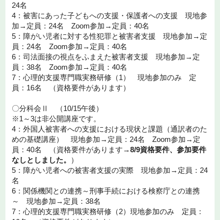
24名
4：被害にあった子どもへの支援・保護者への支援 現地参
加→定員：24名 Zoom参加→定員：40名
5：障がい児者に対する性犯罪と被害者支援 現地参加→定
員：24名 Zoom参加→定員：40名
6：司法面接の視点をふまえた被害者支援 現地参加→定
員：38名 Zoom参加→定員：40名
7：心理的支援専門職実務研修（1） 現地参加のみ 定
員：16名 （資格要件があります）
〇分科会Ⅱ （10/15午後）
※1～3は非公開講座です。
4：外国人被害者への支援における現状と課題（通訳者のた
めの基礎講座） 現地参加→定員：24名 Zoom参加→定
員：40名 （資格要件があります→
8/9資格要件、参加要件
なしとしました。
）
5：障がい児者への被害者支援の実際 現地参加→定員：24
名
6：関係機関との連携～刑事手続における検察庁との連携
～ 現地参加→定員：38名
7：心理的支援専門職実務研修（2）現地参加のみ 定員：