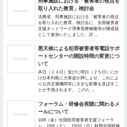
刑事施設における「被害者の視点を
取り入れた教育」検討会
法務省 刑事施設における「被害者の視点
を取り入れた教育」検討会に、全国被害者
支援ネットワーク理事長椎橋隆幸が構成員
として参加いたしました。詳 ...
悪天候による犯罪被害者等電話サポ
ートセンターの開設時間の変更につ
いて
本日（２４日）並びに明日（２５日）にか
け日本列島に大寒波が押しよせ、これによ
り公共交通機関等に大きな影響を及ぼすこ
とが予測されます。 このた ...
フォーラム・研修会視聴に関わるメ
ールについて
10/8（金）全国犯罪被害者支援フォーラ
ム・10/9（土）、10/10（日）秋期全国研修