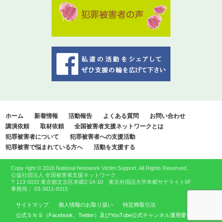
ホーム
新着情報
活動報告
よくある質問
お問い合わせ
講演依頼
取材依頼
全国被害者支援ネットワークとは
犯罪被害者について
犯罪被害者への支援活動
犯罪被害で悩まれている方へ
活動を支援する
Copy right © 2016 National Netowork Victim Support. All Rights Reserved.
公益社団法人 全国被害者支援ネットワーク
〒113-0033 東京都文京区本郷2-14-10 東京外国語大学本郷サテライト6F
事務局： 03-3811-8315
サイトマップ
個人情報のお取り扱い
特定商取引法
公式ＳＮＳ（Facebook、Twitter）及びYouTube公式チャンネル運用要領