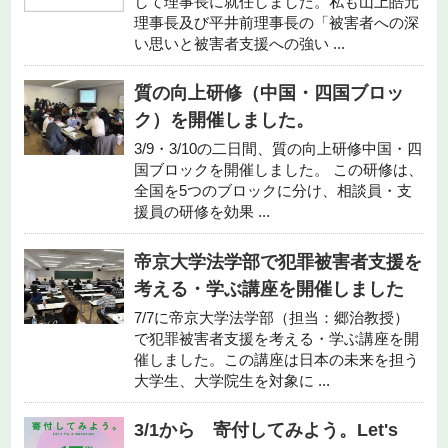
して理事長に就任しました。私も山上皓元
理事長及び平井前理事長の「被害者への深
い思いと被害者支援への強い ...
質の向上研修（中国・四国ブロッ
ク）を開催しました。
3/9・3/10の二日間、質の向上研修中国・四
国ブロックを開催しました。 この研修は、
全国を5つのブロックに分け、相談員・支
援員の研修を効果 ...
帝京大学法学部で犯罪被害者支援を
考える・学ぶ講座を開催しました
7/7に帝京大学法学部（担当：郷治教授）
で犯罪被害者支援を考える・学ぶ講座を開
催しました。この講座は日本の未来を担う
大学生、大学院生を対象に ...
3/1から 寄付してみよう。Let's