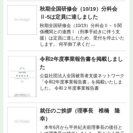
秋期全国研修会（10/19）分科会
Ⅱ-5は定員に達しました
秋期全国研修会（10/19）分科会Ⅱ－５関
係機関との連携Ⅰ（刑事手続きに伴う支
援）は定員に達したため、受付を停止いた
します。 何卒御了承くだ ...
令和2年度事業報告書を掲載しまし
た
公益社団法人全国被害者支援ネットワーク
「令和2年度事業報告書」を掲載いたしま
した。 令和２年度事業報告書
就任のご挨拶（理事長 椎橋 隆
幸）
本年6月から平井紀夫前理事長の後任と