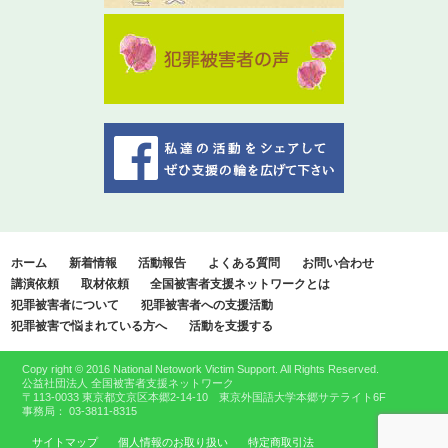
ホーム
新着情報
活動報告
よくある質問
お問い合わせ
講演依頼
取材依頼
全国被害者支援ネットワークとは
犯罪被害者について
犯罪被害者への支援活動
犯罪被害で悩まれている方へ
活動を支援する
Copy right © 2016 National Netowork Victim Support. All Rights Reserved.
公益社団法人 全国被害者支援ネットワーク
〒113-0033 東京都文京区本郷2-14-10 東京外国語大学本郷サテライト6F
事務局： 03-3811-8315
サイトマップ
個人情報のお取り扱い
特定商取引法