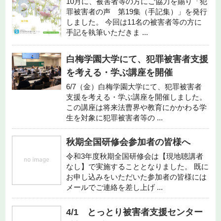
10月に、被害者等の方にご協力を賜り「犯
罪被害者の声 第19集（手記集）」を発行
しました。 今回は11名の被害者等の方に
手記を執筆いただきま ...
白梅学園大学にて、犯罪被害者支援
を考える・学ぶ講座を開催
6/7（金）白梅学園大学にて、犯罪被害者
支援を考える・学ぶ講座を開催しました。
この講座は将来法曹界や教育にかかわる学
生を対象に犯罪被害者等の ...
秋期全国研修会参加者の皆様へ
令和3年度秋期全国研修会は【現地聴講者
なし】で実施することとなりました。 既に
お申し込みをいただいた参加者の皆様には
メールでご連絡を差し上げ ...
4/1 とっとり被害者支援センター