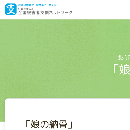
犯
「
「娘の納骨」