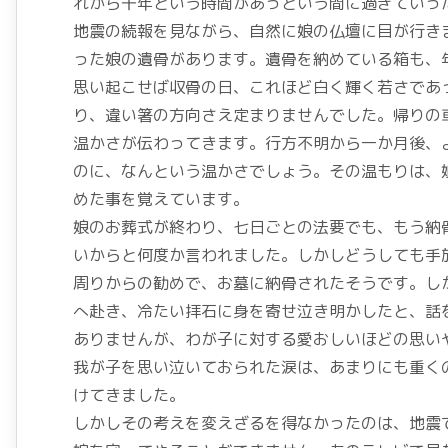
れから十年という時間があっという間に過ぎていっ
地震の続報を見ながら、自然に娘の仏壇に目が行き
った娘の遺骨があります。遺骨を納めている箱も、
思い起こせば収骨の日、これほど白く輝く若さであ
り、違い箸の方向さえ定まりませんでした。帰りの
温かさが伝わってきます。行方不明から一か月後、
のに、なんという温かさでしょう。その温もりは、
めた事を覚えています。
娘のお葬式が終わり、七日ごとの法要でも、もう納
いからと何度か言われました。しかしどうしても手
周りからの勧めで、お墓に納骨されたそうです。し
へ赴き、冷たい拝石に身を寄せ泣き明かしたと、話
ありませんが、わが子に対する愛おしいほどの思い
我が子を思い泣いておられた涙は、あまりにも重く
けてきました。
しかしその考えを変えざるを得なかったのは、地震