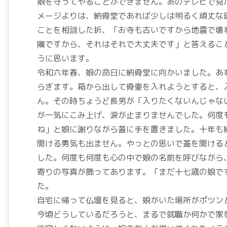
娘を守ってやることができません。あのテレビで見
メージよりは、納骨堂であれば少しは明るく頑丈な
ことを相談した折、「お寺も古いですから地震で壊
隣ですから、それはそれで大丈夫です」と答えるこ
うに思います。
令和六年春、娘の命日に納骨堂に向かいました。あ
らぎます。箱から出して骨壷を入れようとすると、
ん。その時ちょうど長男が「入りたくないんじゃな
が一気にこみ上げ、涙が止まりませんでした。何度
ね」と娘に謝りながら蓋に手を置きました。十年も
開ける勇気も出ません。やっとの思いで蓋を開ける
した。何度も何度も心の中で娘の名前を呼びながら
寄りの写真が飾ってあります。「まだ十七歳の娘で
た。
自宅に帰って仏壇を見ると、娘がいた場所がポツン
今頃どうしているだろうと、まるで就職か何かで家