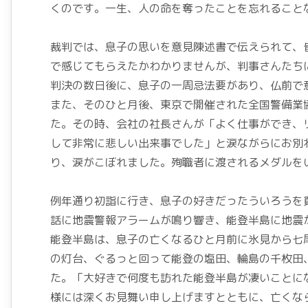
くのです。一生、人の命を奪ったことを忘れること
裁判では、息子の思いを意見陳述書で伝えられて、
で感じてもらえたかわかりませんが、判事さんたち
判決の数日後に、息子の一周忌法要があり、仏前で
また、そのひと月後、東京で開催された全国警備業
た。その時、会社の社長さんが「よく仕事ができ、
して非常に悲しい出来事でした」と涙ながらにお別
り、涙がこぼれました。殉職者に渡されるメダルを
例年通り初詣に行き、息子の好きだったういろうを
話に地震警報アラームが鳴り響き、能登半島に地震
能登半島は、息子の亡くなるひと月前に氷見から七
の灯台、ぐるっと回って能登の塩田、輪島の千枚田
た。「大好きで何度も訪れた能登半島が凄いことに
様には深くお見舞い申し上げますとともに、亡くな