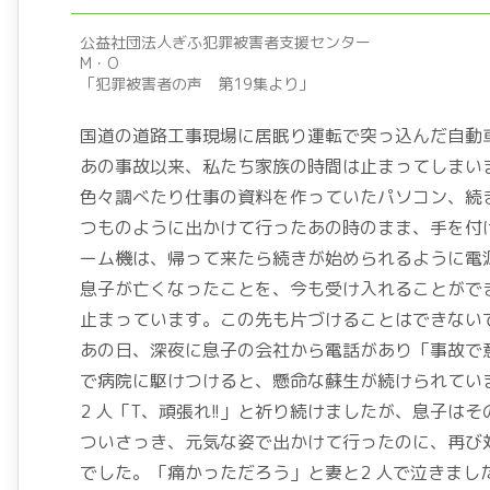
公益社団法人ぎふ犯罪被害者支援センター
M・O
「犯罪被害者の声 第19集より」
国道の道路工事現場に居眠り運転で突っ込んだ自動
あの事故以来、私たち家族の時間は止まってしまい
色々調べたり仕事の資料を作っていたパソコン、続
つものように出かけて行ったあの時のまま、手を付
ーム機は、帰って来たら続きが始められるように電
息子が亡くなったことを、今も受け入れることがで
止まっています。この先も片づけることはできない
あの日、深夜に息子の会社から電話があり「事故で
で病院に駆けつけると、懸命な蘇生が続けられてい
2 人「T、頑張れ!!」と祈り続けましたが、息子
ついさっき、元気な姿で出かけて行ったのに、再び
でした。「痛かっただろう」と妻と2 人で泣きまし