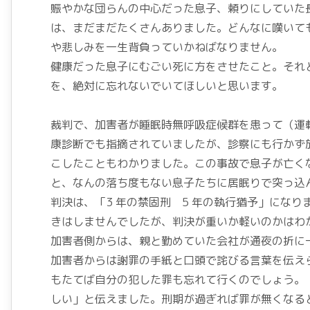
賑やかな団らんの中心だった息子、頼りにしていた
は、まだまだたくさんありました。どんなに嘆いて
や悲しみを一生背負っていかねばなりません。
健康だった息子にむごい死に方をさせたこと。それ
を、絶対に忘れないでいてほしいと思います。
裁判で、加害者が睡眠時無呼吸症候群を患って（運
康診断でも指摘されていましたが、診察にも行かず
こしたこともわかりました。この事故で息子が亡く
と、なんの落ち度もない息子たちに居眠りで突っ込
判決は、「3 年の禁固刑 5 年の執行猶予」にな
きはしませんでしたが、判決が重いか軽いのかはわ
加害者側からは、親と勤めていた会社が通夜の折に
加害者からは謝罪の手紙と口頭で詫びる言葉を伝えら
もたてば自分の犯した罪も忘れて行くのでしょう。
しい」と伝えました。刑期が過ぎれば罪が無くなる